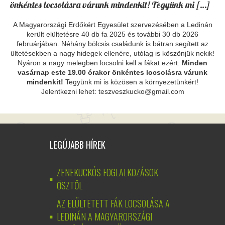
önkéntes locsolásra várunk mindenkit! Tegyünk mi […]
A Magyarországi Erdőkért Egyesület szervezésében a Ledinán
került elültetésre 40 db fa 2025 és további 30 db 2026
februárjában. Néhány bölcsis családunk is bátran segített az
ültetésekben a nagy hidegek ellenére, utólag is köszönjük nekik!
Nyáron a nagy melegben locsolni kell a fákat ezért:
Minden
vasárnap este 19.00 órakor önkéntes locsolásra várunk
mindenkit!
Tegyünk mi is közösen a környezetünkért!
Jelentkezni lehet: teszveszkucko@gmail.com
LEGÚJABB HÍREK
ZENEKUCKÓS FOGLALKOZÁSOK
ŐSZTŐL
AZ ELÜLTETETT FÁK LOCSOLÁSA A
LEDINÁN A MAGYARORSZÁGI