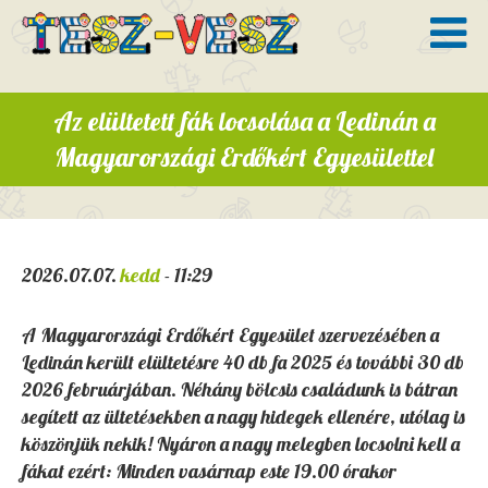
Az elültetett fák locsolása a Ledinán a
Magyarországi Erdőkért Egyesülettel
2026.07.07.
kedd
- 11:29
A Magyarországi Erdőkért Egyesület szervezésében a
Ledinán került elültetésre 40 db fa 2025 és további 30 db
2026 februárjában. Néhány bölcsis családunk is bátran
segített az ültetésekben a nagy hidegek ellenére, utólag is
köszönjük nekik! Nyáron a nagy melegben locsolni kell a
fákat ezért: Minden vasárnap este 19.00 órakor